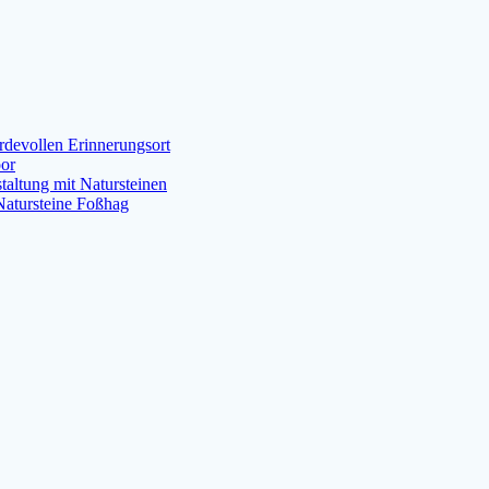
rdevollen Erinnerungsort
or
staltung mit Natursteinen
atursteine Foßhag