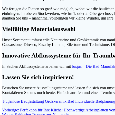
Wir fertigen die Platten so groß wie möglich, wobei wir die bauliche
einbringen. In oberen Stockwerken, wie im 1. oder 2. Obergeschoss, 
glauben Sie uns – manchmal vollbringen wir kleine Wunder, um Ihre 
Vielfältige Materialauswahl
Unser Sortiment umfasst edle Natursteine und Großkeramik von namh
Caesarstone, Diresco, Fasa by Lumina, Silestone und Technistone. Die
Innovative Abflusssysteme für Ihr Traumb
In Sachen Abflusssysteme arbeiten wir mit
baqua – Die Bad-Manufak
Lassen Sie sich inspirieren!
Besuchen Sie unsere Ausstellungsräume und lassen Sie sich von unsere
Kontaktieren Sie uns noch heute. Einfach anrufen und einen Termin v
Fugenlose Badgestaltung
Großkeramik Bad
Individuelle Badplanun
Beitragsnavigation
Vorheriger
Vorherige:
Perfektion für Ihre Küche: Hochwertige Arbeitsplatten vo
Nächster
Beitrag:
Weiter:
Exklusive Treppen aus Naturstein