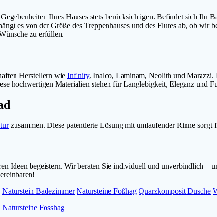
n Gegebenheiten Ihres Hauses stets berücksichtigen. Befindet sich Ihr 
hängt es von der Größe des Treppenhauses und des Flures ab, ob wir be
Wünsche zu erfüllen.
aften Herstellern wie
Infinity
, Inalco, Laminam, Neolith und Marazzi.
se hochwertigen Materialien stehen für Langlebigkeit, Eleganz und Fun
ad
tur
zusammen. Diese patentierte Lösung mit umlaufender Rinne sorgt f
n Ideen begeistern. Wir beraten Sie individuell und unverbindlich – u
ereinbaren!
g
Naturstein Badezimmer
Natursteine Foßhag
Quarzkomposit Dusche
W
n Natursteine Fosshag