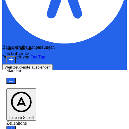
Barrierefreiheitsanpassungen
Inhaltsmodule
Schriftgröße
Präsentiert von
OneTap
Werkzeugleiste ausblenden
Standard
Lesbare Schrift
Zeilenhöhe